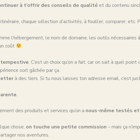
ntinuer à t’offrir des conseils de qualité
et du contenu sincè
inéraire, chaque sélection d’activités, à fouiller, comparer, etc. P
omme l’hébergement, le nom de domaine, les outils nécessaires à 
 un coût
intempestive
. C’est un choix qu’on a fait, car on sait à quel poin
érience soit gâchée par ça.
etter
à des tiers. Si tu nous laisses ton adresse email, c’est jus
parente
.
iquement des produits et services qu’on a
nous-même testés et 
elque chose,
on touche une petite commission
– mais ça n’imp
partager nos aventures.