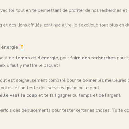
vec toi, tout en te permettant de profiter de nos recherches et c
t des liens affiliés, continue à lire, je t’explique tout plus en dé
l’énergie
ément de
temps et d’énergie
, pour
faire des recherches
pour t
b, il faut y mettre le paquet !
out est soigneusement comparé pour te donner les meilleures opt
es notes, et on teste des services quand on le peut.
ille vaut le coup
et te fait gagner du temps et de l’argent.
t parfois des déplacements pour tester certaines choses. Tu te do