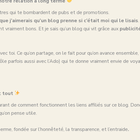
 notre relation à long terme
tres qui te bombardent de pubs et de promotions.
ue j’aimerais qu’un blog prenne si c’était moi qui le lisais
t vraiment bons. Et je sais qu’un blog qui vit grâce aux
publicit
vec toi. Ce qu’on partage, on le fait pour qu’on avance ensemble,
t drôle parfois aussi avec l’Ado) qui te donne vraiment envie de v
t tout
t de comment fonctionnent les liens affiliés sur ce blog. Donc, si 
u’on pense utile.
terme, fondée sur l’honnêteté, la transparence, et l’entraide
.